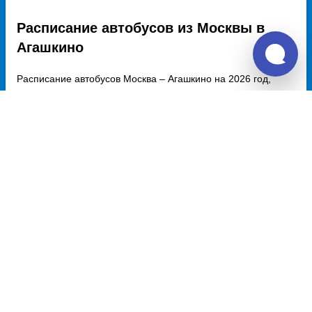
Расписание автобусов из Москвы в
Агашкино
Расписание автобусов Москва – Агашкино на 2026 год,
цена билета, информация о перевозчике и наличии мест в
автобусе, автовокзалы отправления и прибытия. Автобусы
из Москвы в Агашкино курсируют по множеству рейсов из
нескольких автовокзалов по различным маршрутам.
Доступен также график движения, точная стоимость билета
и примерный маршрут следования автобуса на карте.
Купить билет из Москвы
Москва - Донецк
3943 руб.
Москва - Луганск
3360 руб.
Москва - Ростов-на-Дону
2240 руб.