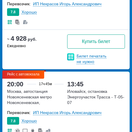
Перевозчик:
ИП Некрасов Игорь Александрович
Хорошо
7.8
4 928
~
руб.
Купить билет
Ежедневно
Билет печатать
не нужно
Рейс с автовокзала
20:00
13:45
17ч
45м
Москва, автостанция
Иловайск, остановка
Новоясеневская
метро
Энергоучасток
Трасса - Т-05-
Новоясеневская,
07
Новоясеневский тупик,
Перевозчик:
ИП Некрасов Игорь Александрович
владение 4
Хорошо
7.8