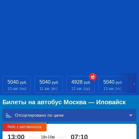
5040
5040
4928
5040
4
руб.
руб.
руб.
руб.
10 авг. (пн)
11 авг. (вт)
12 авг. (ср)
13 авг. (чт)
14
Билеты на автобус Москва — Иловайск
Отсортировано по
Рейс с автовокзала
13:00
07:10
18ч
10м