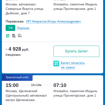
Москва, автовокзал
Иловайск, памятник Медаль
Северные Ворота
улица
улица Пролетарская, дом 1
Дыбенко, дом 7
Перевозчик:
ИП Некрасов Игорь Александрович
Хорошо
7.8
4 928
~
руб.
Купить билет
Ежедневно
Билет печатать
не нужно
Транзитный рейс
15:00
07:10
16ч
10м
Москва, Щелковский
Иловайск, памятник Медаль
(Центральный) автовокзал
улица Пролетарская, дом 1
метро Щёлковская,
Щёлковское шоссе, дом 75А