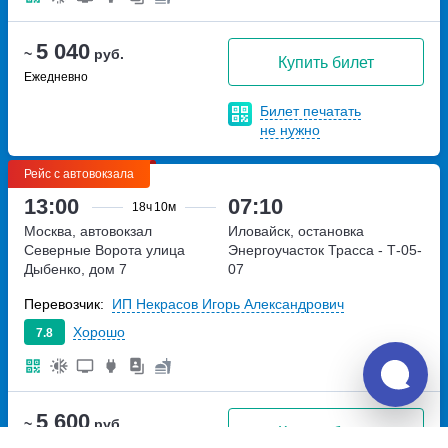
5 040
~
руб.
Купить билет
Ежедневно
Билет печатать
не нужно
Рейс с автовокзала
13:00
07:10
18ч
10м
Москва, автовокзал
Иловайск, остановка
Северные Ворота
улица
Энергоучасток
Трасса - Т-05-
Дыбенко, дом 7
07
Перевозчик:
ИП Некрасов Игорь Александрович
Хорошо
7.8
5 600
~
руб.
Купить билет
Чт, Сб