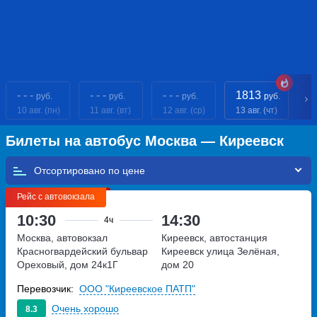
- - -
- - -
- - -
1813
- 
руб.
руб.
руб.
руб.
10 авг. (пн)
11 авг. (вт)
12 авг. (ср)
13 авг. (чт)
14
Билеты на автобус Москва — Киреевск
Отсортировано по
Рейс с автовокзала
10:30
14:30
4ч
Москва, автовокзал
Киреевск, автостанция
Красногвардейский
бульвар
Киреевск
улица Зелёная,
Ореховый, дом 24к1Г
дом 20
Перевозчик:
ООО "Киреевское ПАТП"
Очень хорошо
8.3