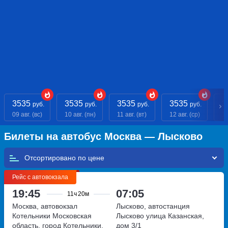
3535
3535
3535
3535
3
руб.
руб.
руб.
руб.
09 авг. (вс)
10 авг. (пн)
11 авг. (вт)
12 авг. (ср)
13
Билеты на автобус Москва — Лысково
Отсортировано по
Рейс с автовокзала
19:45
07:05
11ч
20м
Москва, автовокзал
Лысково, автостанция
Котельники
Московская
Лысково
улица Казанская,
область, город Котельники,
дом 3/1