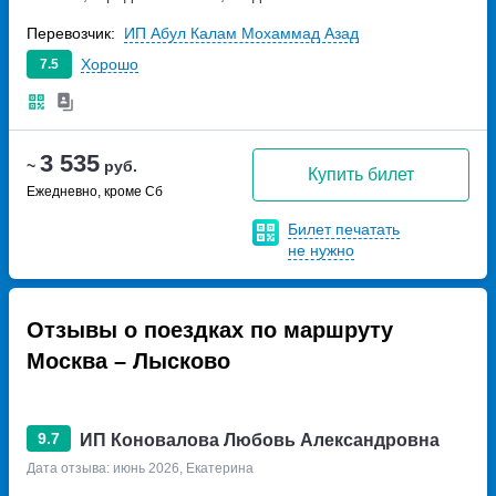
Новорязанское шоссе 3
Перевозчик:
ИП Абул Калам Мохаммад Азад
Хорошо
7.5
3 535
~
руб.
Купить билет
Ежедневно, кроме Сб
Билет печатать
не нужно
Отзывы о поездках по маршруту
Москва – Лысково
9.7
ИП Коновалова Любовь Александровна
Дата отзыва: июнь 2026, Екатерина