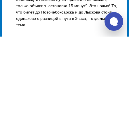
только объявил" остановка 15 минут". Это ночью! То,
что билет до Новочебоксарска и до Лыскова стоит
одинаково с разницей в пути в 3часа, - отдельная
тема.
9.7
ООО "Попутчик"
Дата отзыва: октябрь 2021, Екатерина
Комфортабельный отличный автобус,
профессионализм водителей.
Было холодно в салоне из- за кондиционера. Водители
не гарантировали спящему ночью пассажиру, что
разбудит его на промежуточной остановке в 4.30-5.30
утра, как это принято на железной дороге.
Отзывы о Unitiki