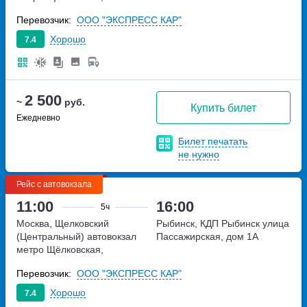
Щёлковское шоссе, дом 75А
Перевозчик:
ООО "ЭКСПРЕСС КАР"
Хорошо
7.4
2 500
~
руб.
Купить билет
Ежедневно
Билет печатать
не нужно
Рейс с автовокзала
11:00
16:00
5ч
Москва, Щелковский
Рыбинск, КДП Рыбинск
улица
(Центральный) автовокзал
Пассажирская, дом 1А
метро Щёлковская,
Щёлковское шоссе, дом 75А
Перевозчик:
ООО "ЭКСПРЕСС КАР"
Хорошо
7.4