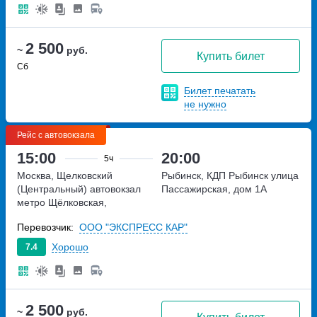
2 500
~
руб.
Купить билет
Сб
Билет печатать
не нужно
Рейс с автовокзала
15:00
20:00
5ч
Москва, Щелковский
Рыбинск, КДП Рыбинск
улица
(Центральный) автовокзал
Пассажирская, дом 1А
метро Щёлковская,
Щёлковское шоссе, дом 75А
Перевозчик:
ООО "ЭКСПРЕСС КАР"
Хорошо
7.4
2 500
~
руб.