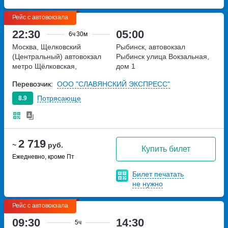
Рейс с автовокзала
22:30
05:00
6ч
30м
Москва, Щелковский
Рыбинск, автовокзал
(Центральный) автовокзал
Рыбинск
улица Вокзальная,
метро Щёлковская,
дом 1
Щёлковское шоссе, дом 75А
Перевозчик:
ООО "СЛАВЯНСКИЙ ЭКСПРЕСС"
Потрясающе
8.9
2 719
~
руб.
Купить билет
Ежедневно, кроме Пт
Билет печатать
не нужно
Рейс с автовокзала
09:30
14:30
5ч