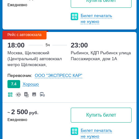
Купить билет
Ежедневно
Билет печатать
не нужно
Рейс с автовокзала
18:00
23:00
5ч
Москва, Щелковский
Рыбинск, КДП Рыбинск
улица
(Центральный) автовокзал
Пассажирская, дом 1А
метро Щёлковская,
Щёлковское шоссе, дом 75А
Перевозчик:
ООО "ЭКСПРЕСС КАР"
Хорошо
7.4
2 500
~
руб.
Купить билет
Ежедневно
Билет печатать
не нужно