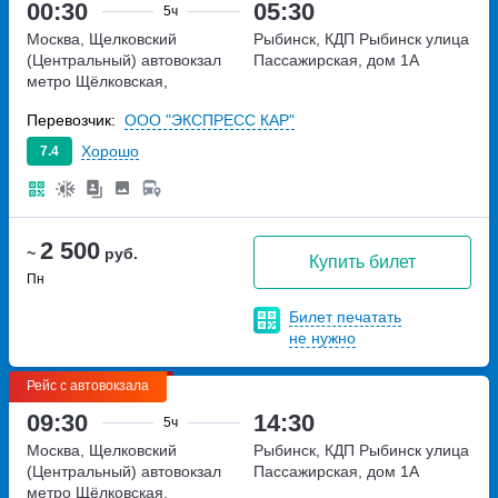
00:30
05:30
5ч
Москва, Щелковский
Рыбинск, КДП Рыбинск
улица
(Центральный) автовокзал
Пассажирская, дом 1А
метро Щёлковская,
Щёлковское шоссе, дом 75А
Перевозчик:
ООО "ЭКСПРЕСС КАР"
Хорошо
7.4
2 500
~
руб.
Купить билет
Пн
Билет печатать
не нужно
Рейс с автовокзала
09:30
14:30
5ч
Москва, Щелковский
Рыбинск, КДП Рыбинск
улица
(Центральный) автовокзал
Пассажирская, дом 1А
метро Щёлковская,