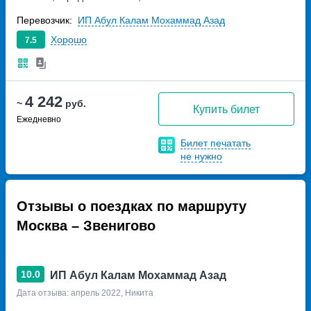
Новорязанское шоссе 3
Перевозчик:
ИП Абул Калам Мохаммад Азад
Хорошо
7.5
4 242
~
руб.
Купить билет
Ежедневно
Билет печатать
не нужно
Отзывы о поездках по маршруту
Москва – Звенигово
10.0
ИП Абул Калам Мохаммад Азад
Дата отзыва: апрель 2022, Никита