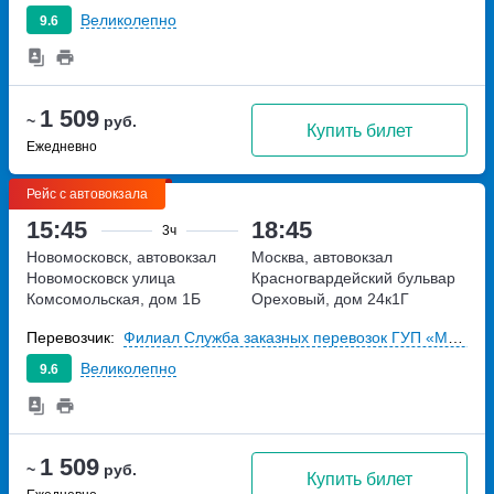
Великолепно
9.6
1 509
~
руб.
Купить билет
Ежедневно
Рейс с автовокзала
15:45
18:45
3ч
Новомосковск, автовокзал
Москва, автовокзал
Новомосковск
улица
Красногвардейский
бульвар
Комсомольская, дом 1Б
Ореховый, дом 24к1Г
Перевозчик:
Филиал Служба заказных перевозок ГУП «Мосгортранс»
Великолепно
9.6
1 509
~
руб.
Купить билет