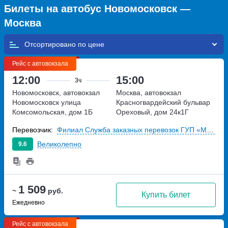
Билеты на автобус Новомосковск —
Москва
Отсортировано по
Рейс с автовокзала
12:00
15:00
3ч
Новомосковск, автовокзал
Москва, автовокзал
Новомосковск
улица
Красногвардейский
бульвар
Комсомольская, дом 1Б
Ореховый, дом 24к1Г
Перевозчик:
Филиал Служба заказных перевозок ГУП «Мосгортранс»
Великолепно
9.6
1 509
~
руб.
Купить билет
Ежедневно
Рейс с автовокзала