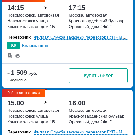
14:15
17:15
3ч
Новомосковск, автовокзал
Москва, автовокзал
Новомосковск
улица
Красногвардейский
бульвар
Комсомольская, дом 1Б
Ореховый, дом 24к1Г
Перевозчик:
Филиал Служба заказных перевозок ГУП «Мосгортранс»
Великолепно
9.6
1 509
~
руб.
Купить билет
Ежедневно
Рейс с автовокзала
15:00
18:00
3ч
Новомосковск, автовокзал
Москва, автовокзал
Новомосковск
улица
Красногвардейский
бульвар
Комсомольская, дом 1Б
Ореховый, дом 24к1Г
Перевозчик:
Филиал Служба заказных перевозок ГУП «Мосгортранс»