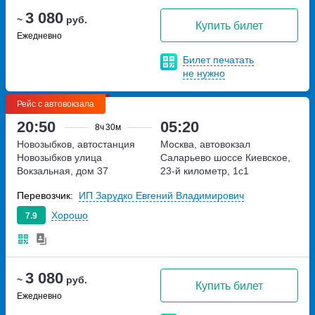
3 080
~
руб.
Купить билет
Ежедневно
Билет печатать
не нужно
Рейс с автовокзала
20:50
05:20
8ч
30м
Новозыбков, автостанция
Москва, автовокзал
Новозыбков
улица
Саларьево
шоссе Киевское,
Вокзальная, дом 37
23-й километр, 1с1
Перевозчик:
ИП Зарудко Евгений Владимирович
Хорошо
7.9
3 080
~
руб.
Купить билет
Ежедневно