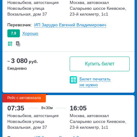
Новозыбков, автостанция
Москва, автовокзал
Новозыбков
улица
Саларьево
шоссе Киевское,
Вокзальная, дом 37
23-й километр, 1с1
Перевозчик:
ИП Зарудко Евгений Владимирович
Хорошо
7.9
3 080
~
руб.
Купить билет
Ежедневно
Билет печатать
не нужно
Рейс с автовокзала
07:35
16:05
8ч
30м
Новозыбков, автостанция
Москва, автовокзал
Новозыбков
улица
Саларьево
шоссе Киевское,
Вокзальная, дом 37
23-й километр, 1с1