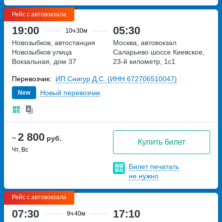
Рейс с автовокзала
19:00
05:30
10ч
30м
Новозыбков, автостанция
Москва, автовокзал
Новозыбков
улица
Саларьево
шоссе Киевское,
Вокзальная, дом 37
23-й километр, 1с1
Перевозчик:
ИП Снигур Д.С. (ИНН 672706510047)
Новый перевозчик
New
2 800
~
руб.
Купить билет
Чт, Вс
Билет печатать
не нужно
Рейс с автовокзала
07:30
17:10
9ч
40м