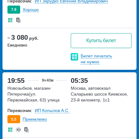
Перевозчик:
ИП Зарудко Евгений Владимирович
Хорошо
7.9
3 080
~
руб.
Купить билет
Ежедневно
Билет печатать
не нужно
19:55
05:35
9ч
40м
Новозыбков, магазин
Москва, автовокзал
Пятерочка(ул.
Саларьево
шоссе Киевское,
Первомайская, 63)
улица
23-й километр, 1с1
Первомайская, дом 63
Перевозчик:
ИП Копылов А.С.
Приемлемо
5.5