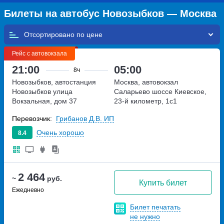
Билеты на автобус Новозыбков — Москва
Отсортировано по
Рейс с автовокзала
21:00
05:00
8ч
Новозыбков, автостанция
Москва, автовокзал
Новозыбков
улица
Саларьево
шоссе Киевское,
Вокзальная, дом 37
23-й километр, 1с1
Перевозчик:
Грибанов Д.В. ИП
Очень хорошо
8.4
2 464
~
руб.
Купить билет
Ежедневно
Билет печатать
не нужно