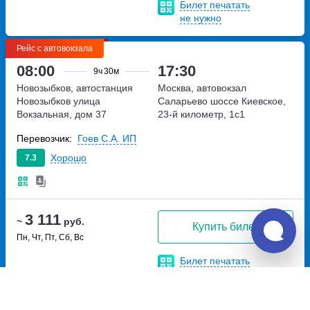
Билет печатать
не нужно
Рейс с автовокзала
08:00
17:30
9ч
30м
Новозыбков, автостанция
Москва, автовокзал
Новозыбков
улица
Саларьево
шоссе Киевское,
Вокзальная, дом 37
23-й километр, 1с1
Перевозчик:
Гоев С.А. ИП
Хорошо
7.3
3 111
~
руб.
Купить билет
Пн, Чт, Пт, Сб, Вс
Билет печатать
не нужно
Рейс с автовокзала