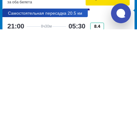
за оба билета
Самостоятельная пересадка 20.5 км
21:00
05:30
8.4
8ч
30м
Новозыбков, автостанция
Москва, автовокзал
Новозыбков
Саларьево
улица Вокзальная, дом 37
шоссе Киевское, 23-й
километр, 1с1
Перевозчик:
Грибанов Д.В. ИП
Автобус ходит: Пт, Сб, Вс
Пересадка в Москве:
7ч
14м
• 20.5 км между автобусами
Общее время в пути:
1д
4ч
45м
Детали рейсов и пересадки
12:44
01:45
7.9
13ч
1м
Москва, автовокзал
Ростов-на-Дону, старый
Красногвардейский
(Пригородный) Автовокзал
бульвар Ореховый, дом
проспект Шолохова, дом 126