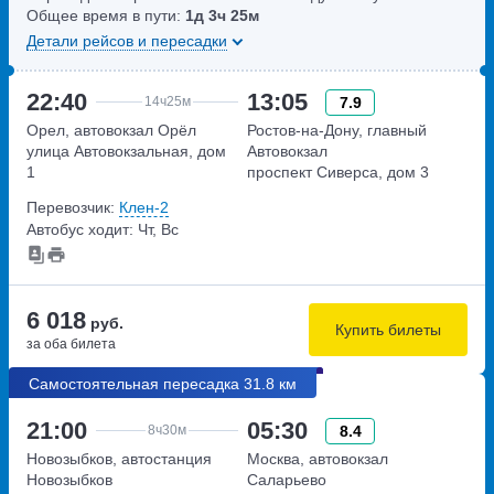
Общее время в пути:
1д
3ч
25м
Детали рейсов и пересадки
22:40
13:05
7.9
14ч
25м
Орел, автовокзал Орёл
Ростов-на-Дону, главный
улица Автовокзальная, дом
Автовокзал
1
проспект Сиверса, дом 3
Перевозчик:
Клен-2
Автобус ходит: Чт, Вс
6 018
руб.
Купить билеты
за оба билета
Самостоятельная пересадка 31.8 км
21:00
05:30
8.4
8ч
30м
Новозыбков, автостанция
Москва, автовокзал
Новозыбков
Саларьево