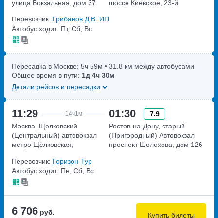
улица Вокзальная, дом 37
шоссе Киевское, 23-й
километр, 1с1
Перевозчик:
Грибанов Д.В. ИП
Автобус ходит: Пт, Сб, Вс
Пересадка в Москве:
5ч
59м
• 31.8 км между автобусами
Общее время в пути:
1д
4ч
30м
Детали рейсов и пересадки
11:29
01:30
7.9
14ч
1м
Москва, Щелковский
Ростов-на-Дону, старый
(Центральный) автовокзал
(Пригородный) Автовокзал
метро Щёлковская,
проспект Шолохова, дом 126
Щёлковское шоссе, дом 75А
Перевозчик:
Горизон-Тур
Автобус ходит: Пн, Сб, Вс
6 706
руб.
Купить билеты