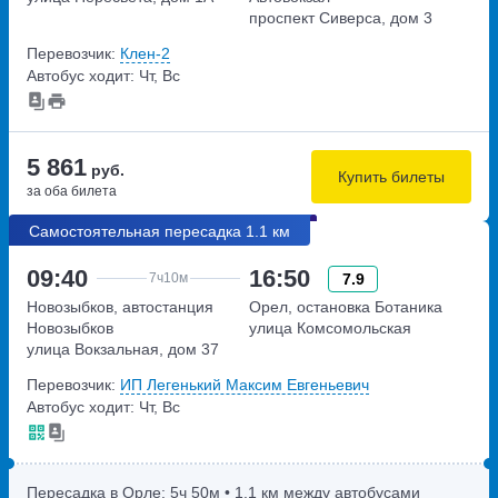
проспект Сиверса, дом 3
Перевозчик:
Клен-2
Автобус ходит: Чт, Вс
5 861
руб.
Купить билеты
за оба билета
Самостоятельная пересадка 1.1 км
09:40
16:50
7.9
7ч
10м
Новозыбков, автостанция
Орел, остановка Ботаника
Новозыбков
улица Комсомольская
улица Вокзальная, дом 37
Перевозчик:
ИП Легенький Максим Евгеньевич
Автобус ходит: Чт, Вс
Пересадка в Орле:
5ч
50м
• 1.1 км между автобусами