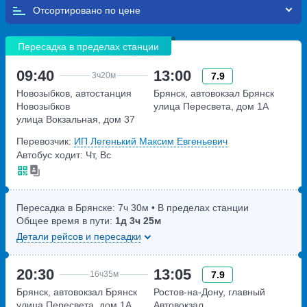
Отсортировано по
Пересадка в пределах станции
09:40
13:00
7.9
3ч
20м
Новозыбков, автостанция
Брянск, автовокзал Брянск
Новозыбков
улица Пересвета, дом 1А
улица Вокзальная, дом 37
Перевозчик:
ИП Легенький Максим Евгеньевич
Автобус ходит: Чт, Вс
Пересадка в Брянске:
7ч
30м
• В пределах станции
Общее время в пути:
1д
3ч
25м
Детали рейсов и пересадки
20:30
13:05
7.9
16ч
35м
Брянск, автовокзал Брянск
Ростов-на-Дону, главный
улица Пересвета, дом 1А
Автовокзал