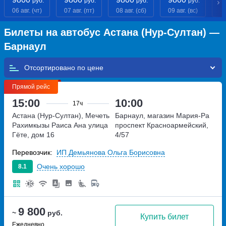
руб.
руб.
руб.
руб.
06 авг. (чт)
07 авг. (пт)
08 авг. (сб)
09 авг. (вс)
10
Билеты на автобус Астана (Нур-Султан) —
Барнаул
Отсортировано по
Прямой рейс
15:00
10:00
17ч
Астана (Нур-Султан), Мечеть
Барнаул, магазин Мария-Ра
Рахимкызы Раиса Ана
улица
проспект Красноармейский,
Гёте, дом 16
4/57
Перевозчик:
ИП Демьянова Ольга Борисовна
Очень хорошо
8.1
9 800
~
руб.
Купить билет
Ежедневно