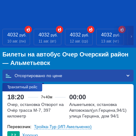
4032
4032
4032
4032
4
руб.
руб.
руб.
руб.
10 авг. (пн)
11 авг. (вт)
12 авг. (ср)
13 авг. (чт)
14
Билеты на автобус Очер Очерский район
— Альметьевск
Отсортировано по
Транзитный рейс
18:20
00:00
7ч
40м
Очер, остановка Отворот на
Альметьевск, остановка
Очёр
трасса М-7, 397
Автовокзал(ул.Герцена,94/1)
километр
улица Герцена, дом 94/1
Перевозчик:
Тройка-Тур (ИП Амельченко)
Хорошо
7.2