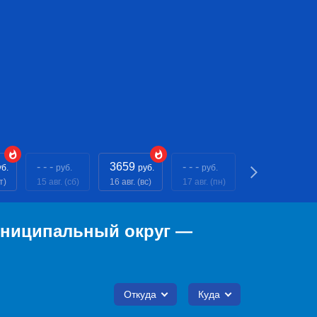
- - -
3659
- - -
3659
уб.
руб.
руб.
руб.
руб.
т)
15 авг. (сб)
16 авг. (вс)
17 авг. (пн)
18 авг. (вт)
униципальный округ —
Откуда
Куда