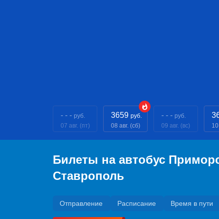
- - -
3659
- - -
3
руб.
руб.
руб.
07 авг. (пт)
08 авг. (сб)
09 авг. (вс)
10
Билеты на автобус Примор
Ставрополь
Отправление
Расписание
Время в пути