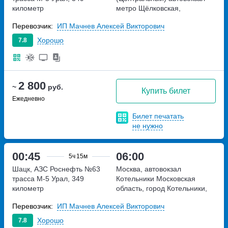
километр
метро Щёлковская,
Щёлковское шоссе, дом 75А
Перевозчик:
ИП Мачнев Алексей Викторович
Хорошо
7.8
2 800
~
руб.
Купить билет
Ежедневно
Билет печатать
не нужно
00:45
06:00
5ч
15м
Шацк, АЗС Роснефть №63
Москва, автовокзал
трасса М-5 Урал, 349
Котельники
Московская
километр
область, город Котельники,
Новорязанское шоссе 3
Перевозчик:
ИП Мачнев Алексей Викторович
Хорошо
7.8