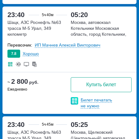
23:40
05:20
5ч
40м
Шацк, АЗС Роснефть №63
Москва, автовокзал
трасса М-5 Урал, 349
Котельники
Московская
километр
область, город Котельники,
Новорязанское шоссе 3
Перевозчик:
ИП Мачнев Алексей Викторович
Хорошо
7.8
2 800
~
руб.
Купить билет
Ежедневно
Билет печатать
не нужно
23:40
05:25
5ч
45м
Шацк, АЗС Роснефть №63
Москва, Щелковский
трасса М-5 Урал, 349
(Центральный) автовокзал