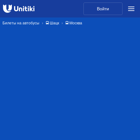
Войти
Билеты на автобусы
🚍 Шацк
🚍 Москва