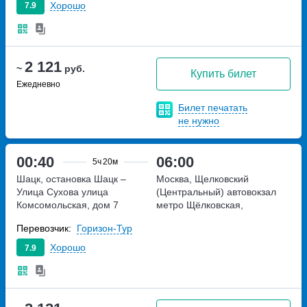
Хорошо
7.9
2 121
~
руб.
Купить билет
Ежедневно
Билет печатать
не нужно
00:40
06:00
5ч
20м
Шацк, остановка Шацк –
Москва, Щелковский
Улица Сухова
улица
(Центральный) автовокзал
Комсомольская, дом 7
метро Щёлковская,
Щёлковское шоссе, дом 75А
Перевозчик:
Горизон-Тур
Хорошо
7.9