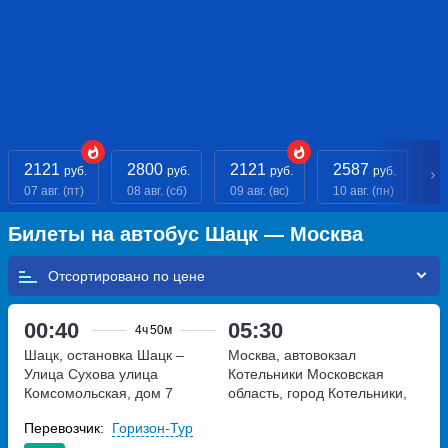
2121
2800
2121
2587
2
руб.
руб.
руб.
руб.
07 авг. (пт)
08 авг. (сб)
09 авг. (вс)
10 авг. (пн)
11
Билеты на автобус Шацк — Москва
Отсортировано по
00:40
05:30
4ч
50м
Шацк, остановка Шацк –
Москва, автовокзал
Улица Сухова
улица
Котельники
Московская
Комсомольская, дом 7
область, город Котельники,
Новорязанское шоссе 3
Перевозчик:
Горизон-Тур