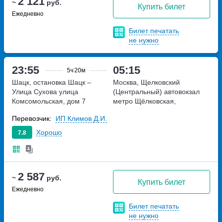
2 121
~
руб.
Купить билет
Ежедневно
Билет печатать
не нужно
23:55
05:15
5ч
20м
Шацк, остановка Шацк –
Москва, Щелковский
Улица Сухова
улица
(Центральный) автовокзал
Комсомольская, дом 7
метро Щёлковская,
Щёлковское шоссе, дом 75А
Перевозчик:
ИП Климов Д.И.
Хорошо
7.8
2 587
~
руб.
Купить билет
Ежедневно
Билет печатать
не нужно