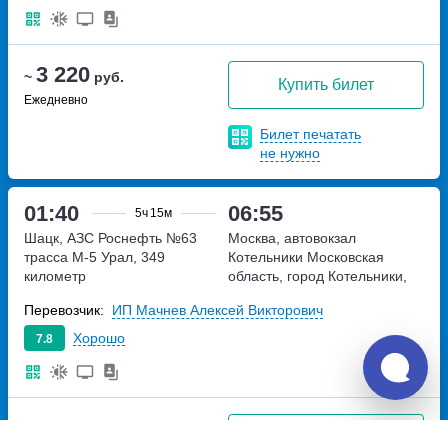
3 220
~
руб.
Купить билет
Ежедневно
Билет печатать
не нужно
01:40
06:55
5ч
15м
Шацк, АЗС Роснефть №63
Москва, автовокзал
трасса М-5 Урал, 349
Котельники
Московская
километр
область, город Котельники,
Новорязанское шоссе 3
Перевозчик:
ИП Мачнев Алексей Викторович
Хорошо
7.8
3 220
~
руб.
Купить билет