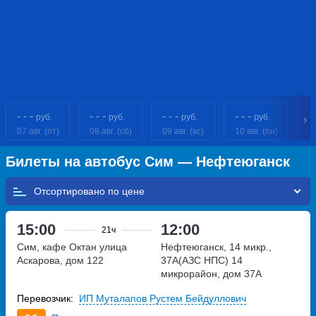
- - -
- - -
- - -
- - -
- 
руб.
руб.
руб.
руб.
07 авг. (пт)
08 авг. (сб)
09 авг. (вс)
10 авг. (пн)
11
Билеты на автобус Сим — Нефтеюганск
Отсортировано по
15:00
12:00
21ч
Сим, кафе Октан
улица
Нефтеюганск, 14 микр.,
Аскарова, дом 122
37А(АЗС НПС)
14
микрорайон, дом 37А
Перевозчик:
ИП Муталапов Рустем Бейдуллович