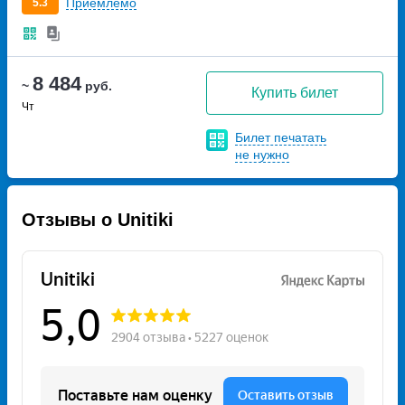
Приемлемо
5.3
8 484
~
руб.
Купить билет
Чт
Билет печатать
не нужно
Отзывы о Unitiki