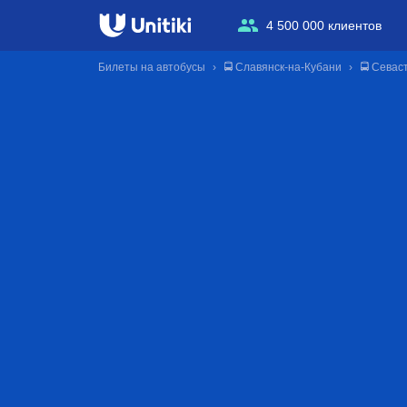
4 500 000 клиентов
Билеты на автобусы
🚍 Славянск-на-Кубани
🚍 Севас