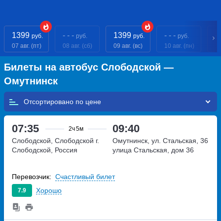
1399
- - -
1399
- - -
- 
руб.
руб.
руб.
руб.
07 авг. (пт)
08 авг. (сб)
09 авг. (вс)
10 авг. (пн)
11
Билеты на автобус Слободской —
Омутнинск
Отсортировано по
07:35
09:40
2ч
5м
Слободской, Слободской г.
Омутнинск, ул. Стальская, 36
Слободской, Россия
улица Стальская, дом 36
Перевозчик:
Счастливый билет
Хорошо
7.9