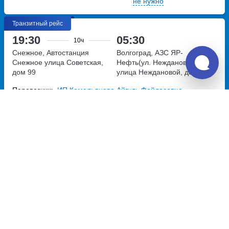
не нужно
Транзитный рейс
19:30
05:30
10ч
Снежное, Автостанция
Волгоград, АЗС ЯР-
Снежное
улица Советская,
Нефть(ул. Неждановой, 43)
дом 99
улица Неждановой, дом 43
Перевозчик:
ИП Камельянова Айгуль Фейласовна
Потрясающе
8.6
7 840
~
руб.
Купить билет
Ежедневно
Билет печатать
не нужно
19:30
05:30
10ч