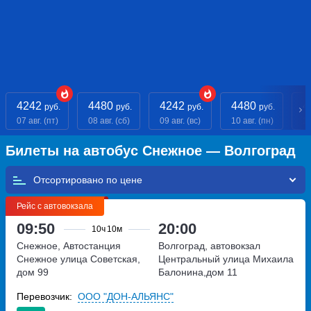
4242
4480
4242
4480
4
руб.
руб.
руб.
руб.
07 авг. (пт)
08 авг. (сб)
09 авг. (вс)
10 авг. (пн)
11
Билеты на автобус Снежное — Волгоград
Отсортировано по
Рейс с автовокзала
09:50
20:00
10ч
10м
Снежное, Автостанция
Волгоград, автовокзал
Снежное
улица Советская,
Центральный
улица Михаила
дом 99
Балонина,дом 11
Перевозчик:
ООО "ДОН-АЛЬЯНС"