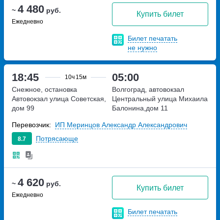
4 480
~
руб.
Купить билет
Ежедневно
Билет печатать
не нужно
18:45
05:00
10ч
15м
Снежное, остановка
Волгоград, автовокзал
Автовокзал
улица Советская,
Центральный
улица Михаила
дом 99
Балонина,дом 11
Перевозчик:
ИП Меринцов Александр Александрович
Потрясающе
8.7
4 620
~
руб.
Купить билет
Ежедневно
Билет печатать