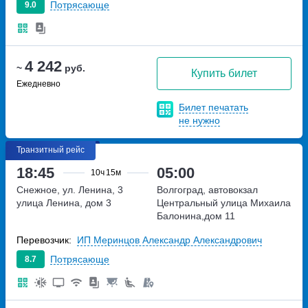
Потрясающе
9.0
4 242
~
руб.
Купить билет
Ежедневно
Билет печатать
не нужно
Транзитный рейс
18:45
05:00
10ч
15м
Снежное, ул. Ленина, 3
Волгоград, автовокзал
улица Ленина, дом 3
Центральный
улица Михаила
Балонина,дом 11
Перевозчик:
ИП Меринцов Александр Александрович
Потрясающе
8.7