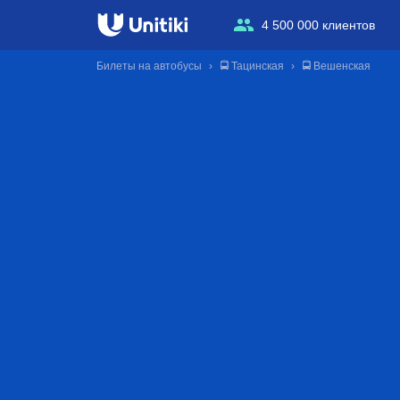
4 500 000 клиентов
Билеты на автобусы
🚍 Тацинская
🚍 Вешенская