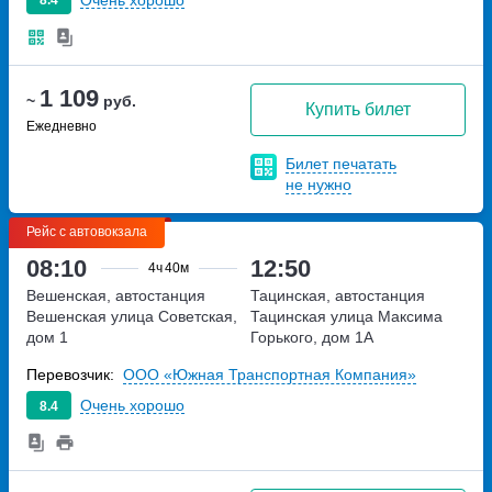
8.4
1 109
~
руб.
Купить билет
Ежедневно
Билет печатать
не нужно
Рейс с автовокзала
08:10
12:50
4ч
40м
Вешенская, автостанция
Тацинская, автостанция
Вешенская
улица Советская,
Тацинская
улица Максима
дом 1
Горького, дом 1А
Перевозчик:
ООО «Южная Транспортная Компания»
Очень хорошо
8.4