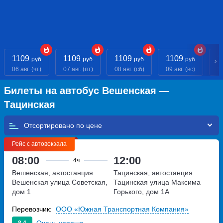
1109
1109
1109
1109
1
руб.
руб.
руб.
руб.
06 авг. (чт)
07 авг. (пт)
08 авг. (сб)
09 авг. (вс)
10
Билеты на автобус Вешенская —
Тацинская
Отсортировано по
Рейс с автовокзала
08:00
12:00
4ч
Вешенская, автостанция
Тацинская, автостанция
Вешенская
улица Советская,
Тацинская
улица Максима
дом 1
Горького, дом 1А
Перевозчик:
ООО «Южная Транспортная Компания»
Очень хорошо