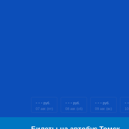
- - -
- - -
- - -
- -
руб.
руб.
руб.
07 авг. (пт)
08 авг. (сб)
09 авг. (вс)
10
Билеты на автобус Томск 