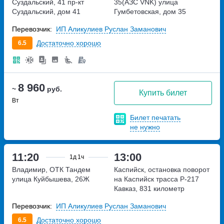
Суздальский, 41
пр-кт
35(АЗС VNK)
улица
Суздальский, дом 41
Гумбетовская, дом 35
Перевозчик:
ИП Аликулиев Руслан Заманович
Достаточно хорошо
6.5
8 960
~
руб.
Купить билет
Вт
Билет печатать
не нужно
11:20
13:00
1д
1ч
Владимир, ОТК Тандем
Каспийск, остановка поворот
улица Куйбышева, 26Ж
на Каспийск
трасса Р-217
Кавказ, 831 километр
Перевозчик:
ИП Аликулиев Руслан Заманович
Достаточно хорошо
6.5