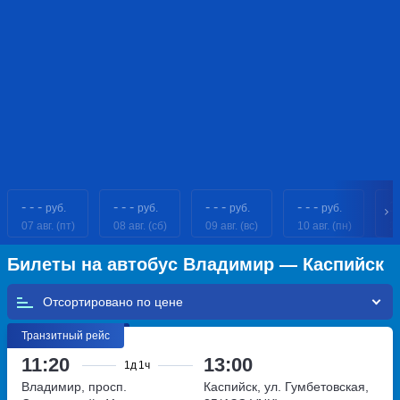
- - -
- - -
- - -
- - -
1
руб.
руб.
руб.
руб.
07 авг. (пт)
08 авг. (сб)
09 авг. (вс)
10 авг. (пн)
11
Билеты на автобус Владимир — Каспийск
Отсортировано по
Транзитный рейс
11:20
13:00
1д
1ч
Владимир, просп.
Каспийск, ул. Гумбетовская,