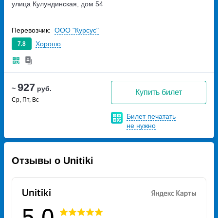
улица Кулундинская, дом 54
Перевозчик:
ООО "Курсус"
Хорошо
7.8
927
~
руб.
Купить билет
Ср, Пт, Вс
Билет печатать
не нужно
Отзывы о Unitiki