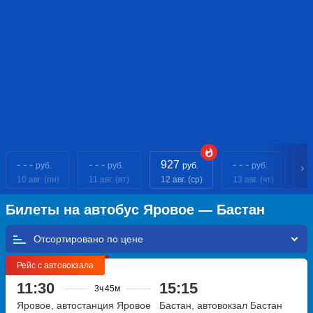
- - -
- - -
927
- - -
9
руб.
руб.
руб.
руб.
10 авг. (пн)
11 авг. (вт)
12 авг. (ср)
13 авг. (чт)
14
Билеты на автобус Яровое — Бастан
Отсортировано по
Рейс с автовокзала
11:30
15:15
3ч
45м
Яровое, автостанция Яровое
Бастан, автовокзал Бастан