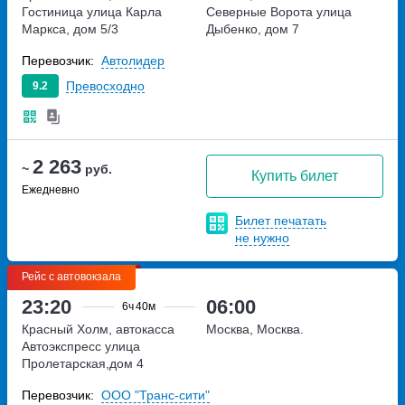
Гостиница
улица Карла
Северные Ворота
улица
Маркса, дом 5/3
Дыбенко, дом 7
Перевозчик:
Автолидер
Превосходно
9.2
2 263
~
руб.
Купить билет
Ежедневно
Билет печатать
не нужно
Рейс с автовокзала
23:20
06:00
6ч
40м
Красный Холм, автокасса
Москва, Москва.
Автоэкспресс
улица
Пролетарская,дом 4
Перевозчик:
ООО "Транс-сити"