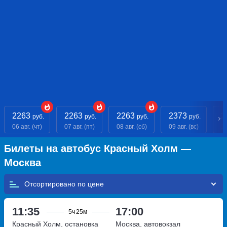
2263
2263
2263
2373
2
руб.
руб.
руб.
руб.
06 авг. (чт)
07 авг. (пт)
08 авг. (сб)
09 авг. (вс)
10
Билеты на автобус Красный Холм —
Москва
Отсортировано по
11:35
17:00
5ч
25м
Красный Холм, остановка
Москва, автовокзал