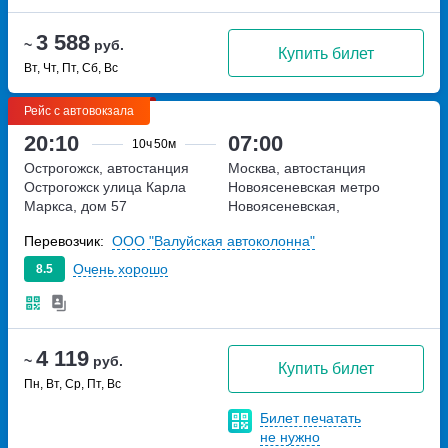
3 588
~
руб.
Купить билет
Вт, Чт, Пт, Сб, Вс
Рейс с автовокзала
20:10
07:00
10ч
50м
Острогожск, автостанция
Москва, автостанция
Острогожск
улица Карла
Новоясеневская
метро
Маркса, дом 57
Новоясеневская,
Новоясеневский тупик,
Перевозчик:
ООО "Валуйская автоколонна"
владение 4
Очень хорошо
8.5
4 119
~
руб.
Купить билет
Пн, Вт, Ср, Пт, Вс
Билет печатать
не нужно