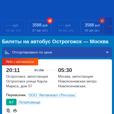
- - -
3588
- - -
3588
4
руб.
руб.
руб.
руб.
06 авг. (чт)
07 авг. (пт)
08 авг. (сб)
09 авг. (вс)
10
Билеты на автобус Острогожск — Москва
Отсортировано по
Рейс с автовокзала
20:11
05:30
9ч
19м
Острогожск, автостанция
Москва, автостанция
Острогожск
улица Карла
Новоясеневская
метро
Маркса, дом 57
Новоясеневская,
Новоясеневский тупик,
Перевозчик:
ООО "Автовокзал г.Россошь"
владение 4
Потрясающе
8.7