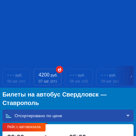
- - -
4200
- - -
- - -
- 
руб.
руб.
руб.
руб.
06 авг. (чт)
07 авг. (пт)
08 авг. (сб)
09 авг. (вс)
10
Билеты на автобус Свердловск —
Ставрополь
Отсортировано по
Рейс с автовокзала