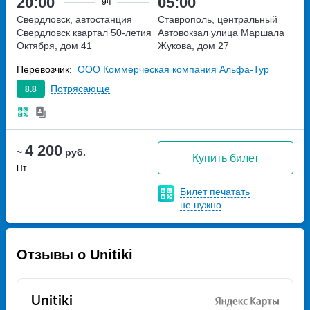
20:00
05:00
9ч
Свердловск, автостанция
Ставрополь, центральный
Свердловск
квартал 50-летия
Автовокзал
улица Маршала
Октября, дом 41
Жукова, дом 27
Перевозчик:
ООО Коммерческая компания Альфа-Тур
Потрясающе
8.8
4 200
~
руб.
Купить билет
Пт
Билет печатать
не нужно
Отзывы о Unitiki