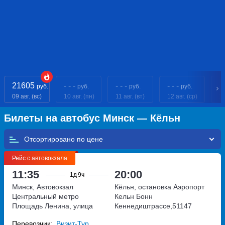
21605
- - -
- - -
- - -
- 
руб.
руб.
руб.
руб.
09 авг. (вс)
10 авг. (пн)
11 авг. (вт)
12 авг. (ср)
13
Билеты на автобус Минск — Кёльн
Отсортировано по
Рейс с автовокзала
11:35
20:00
1д
9ч
Минск, Автовокзал
Кёльн, остановка Аэропорт
Центральный
метро
Кельн Бонн
Площадь Ленина, улица
Кеннедиштрассе,51147
Бобруйская, дом 6
Перевозчик:
Визит-Тур