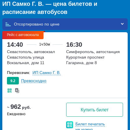
ИП Самко Г. В. — цена билетов и
расписание автобусов
Отсортировано по
Рейс с автовокзала
14:40
16:30
1ч
50м
Севастополь, автовокзал
Симферополь, автостанция
Севастополь
улица
Курортная
проспект
Вокзальная, дом 11
Гагарина, дом 8
Перевозчик:
ИП Самко Г. В.
Превосходно
9.2
962
~
руб.
Купить билет
Ежедневно
Билет печатать
не нужно