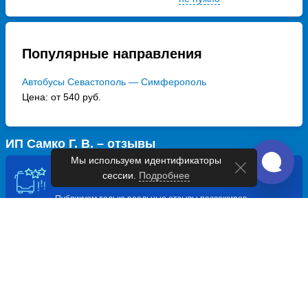
Популярные направления
Автобусы Севастополь — Симферополь
Цена: от 540 руб.
ИП Самко Г. В. – отзывы
Мы используем идентификаторы
сессии.
Подробнее
Подлинные отзывы на 100%
Публикуем только реальные отзывы пассажиров,
оставленные после совершения поездки
Превосходно
9.0
13.09.2025, Екатерина, Владимир и Алексей
Перевозчик: ИП САМКО Г.В. (618)
Пунктуальность
10