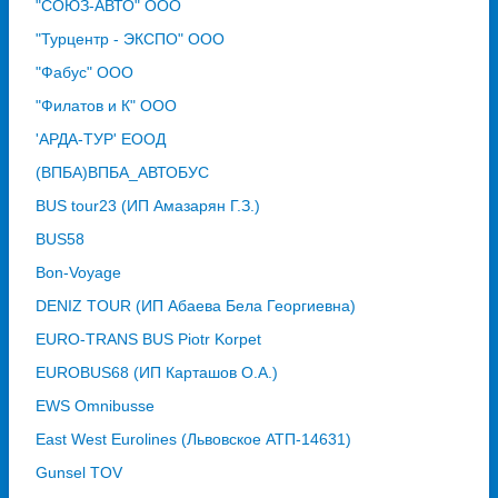
"СОЮЗ-АВТО" ООО
"Турцентр - ЭКСПО" ООО
"Фабус" ООО
"Филатов и К" ООО
'АРДА-ТУР' ЕООД
(ВПБА)ВПБА_АВТОБУС
BUS tour23 (ИП Амазарян Г.З.)
BUS58
Bon-Voyage
DENIZ TOUR (ИП Абаева Бела Георгиевна)
EURO-TRANS BUS Piotr Korpet
EUROBUS68 (ИП Карташов О.А.)
EWS Omnibusse
East West Eurolines (Львовское АТП-14631)
Gunsel TOV