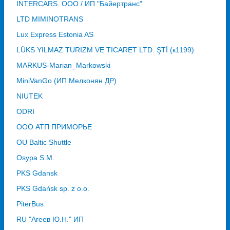
INTERCARS. ООО / ИП "Байертранс"
LTD MIMINOTRANS
Lux Express Estonia AS
LÜKS YILMAZ TURIZM VE TICARET LTD. ŞTİ (к1199)
MARKUS-Marian_Markowski
MiniVanGo (ИП Мелконян ДР)
NIUTEK
ODRI
OOO АТП ПРИМОРЬЕ
OU Baltic Shuttle
Osypa S.M.
PKS Gdansk
PKS Gdańsk sp. z o.o.
PiterBus
RU "Агеев Ю.Н." ИП