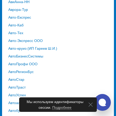
АвиАнна-НН
Аврора-Тур
Авто-Експрес
Авто-Каб
Авто-Тех
Авто-Экспресс ООО
Авто-круиз (ИП Гареев Ш.И.)
АвтоБизнесСистемы
АвтоПрофи ООО
АвтоРегионБус
АвтоСтар
АвтоТраст
АвтоУспех
Мы используем идентификаторы
Автоальянс
сессии.
Подробнее
Автобусная Компания "Столичная"