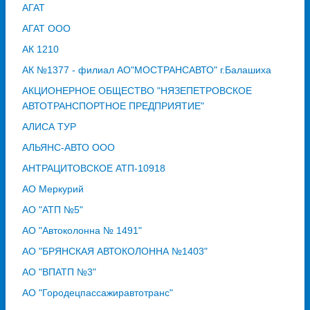
АГАТ
АГАТ ООО
АК 1210
АК №1377 - филиал АО"МОСТРАНСАВТО" г.Балашиха
АКЦИОНЕРНОЕ ОБЩЕСТВО "НЯЗЕПЕТРОВСКОЕ
АВТОТРАНСПОРТНОЕ ПРЕДПРИЯТИЕ"
АЛИСА ТУР
АЛЬЯНС-АВТО ООО
АНТРАЦИТОВСКОЕ АТП-10918
АО Меркурий
АО "АТП №5"
АО "Автоколонна № 1491"
АО "БРЯНСКАЯ АВТОКОЛОННА №1403"
АО "ВПАТП №3"
АО "Городецпассажиравтотранс"