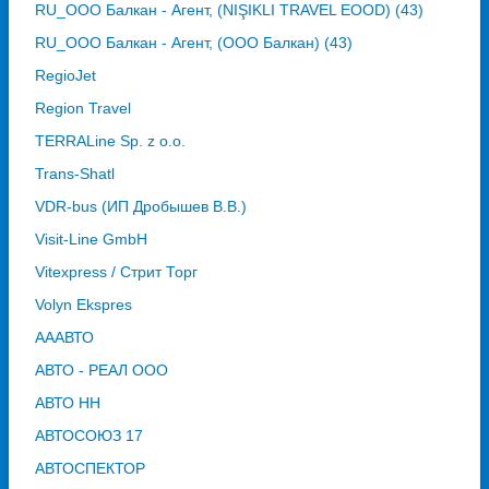
RU_ООО Балкан - Агент, (NIŞIKLI TRAVEL EOOD) (43)
RU_ООО Балкан - Агент, (ООО Балкан) (43)
RegioJet
Region Travel
TERRALine Sp. z o.o.
Trans-Shatl
VDR-bus (ИП Дробышев В.В.)
Visit-Line GmbH
Vitexpress / Стрит Торг
Volyn Ekspres
АААВТО
АВТО - РЕАЛ ООО
АВТО НН
АВТОСОЮЗ 17
АВТОСПЕКТОР