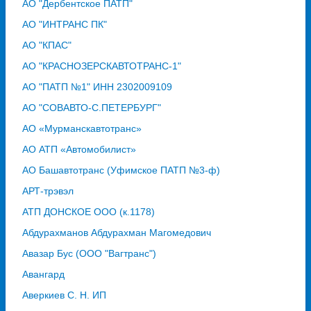
АО "Дербентское ПАТП"
АО "ИНТРАНС ПК"
АО "КПАС"
АО "КРАСНОЗЕРСКАВТОТРАНС-1"
АО "ПАТП №1" ИНН 2302009109
АО "СОВАВТО-С.ПЕТЕРБУРГ"
АО «Мурманскавтотранс»
АО АТП «Автомобилист»
АО Башавтотранс (Уфимское ПАТП №3-ф)
АРТ-трэвэл
АТП ДОНСКОЕ ООО (к.1178)
Абдурахманов Абдурахман Магомедович
Авазар Бус (ООО "Вагтранс")
Авангард
Аверкиев С. Н. ИП