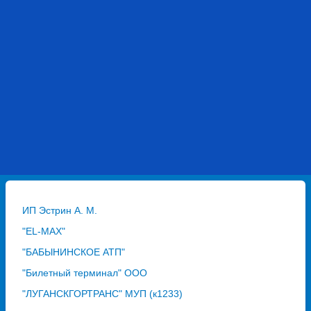
ИП Эстрин А. М.
"EL-MAX"
"БАБЫНИНСКОЕ АТП"
"Билетный терминал" ООО
"ЛУГАНСКГОРТРАНС" МУП (к1233)