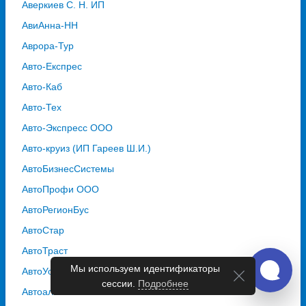
Аверкиев С. Н. ИП
АвиАнна-НН
Аврора-Тур
Авто-Експрес
Авто-Каб
Авто-Тех
Авто-Экспресс ООО
Авто-круиз (ИП Гареев Ш.И.)
АвтоБизнесСистемы
АвтоПрофи ООО
АвтоРегионБус
АвтоСтар
АвтоТраст
Мы используем идентификаторы
АвтоУспех
сессии.
Подробнее
Автоальянс