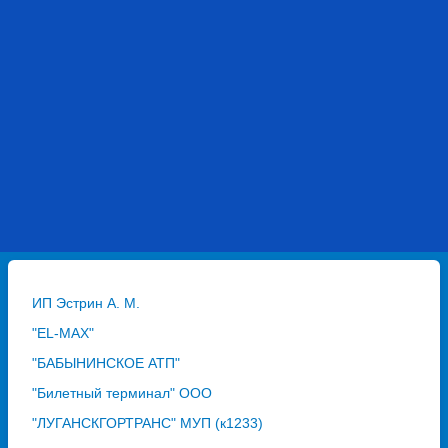
ИП Эстрин А. М.
"EL-MAX"
"БАБЫНИНСКОЕ АТП"
"Билетный терминал" ООО
"ЛУГАНСКГОРТРАНС" МУП (к1233)