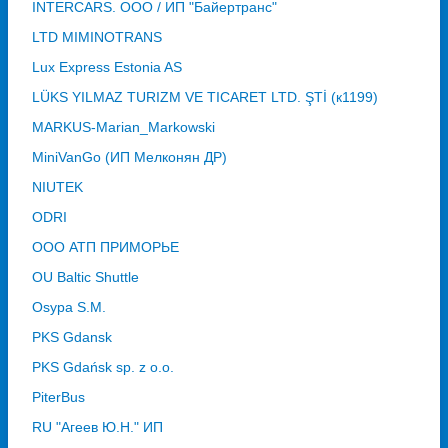
INTERCARS. ООО / ИП "Байертранс"
LTD MIMINOTRANS
Lux Express Estonia AS
LÜKS YILMAZ TURIZM VE TICARET LTD. ŞTİ (к1199)
MARKUS-Marian_Markowski
MiniVanGo (ИП Мелконян ДР)
NIUTEK
ODRI
OOO АТП ПРИМОРЬЕ
OU Baltic Shuttle
Osypa S.M.
PKS Gdansk
PKS Gdańsk sp. z o.o.
PiterBus
RU "Агеев Ю.Н." ИП