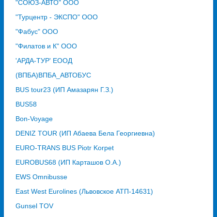
"СОЮЗ-АВТО" ООО
"Турцентр - ЭКСПО" ООО
"Фабус" ООО
"Филатов и К" ООО
'АРДА-ТУР' ЕООД
(ВПБА)ВПБА_АВТОБУС
BUS tour23 (ИП Амазарян Г.З.)
BUS58
Bon-Voyage
DENIZ TOUR (ИП Абаева Бела Георгиевна)
EURO-TRANS BUS Piotr Korpet
EUROBUS68 (ИП Карташов О.А.)
EWS Omnibusse
East West Eurolines (Львовское АТП-14631)
Gunsel TOV