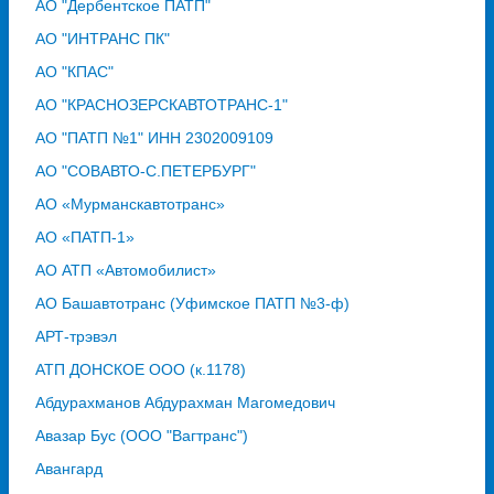
АО "Дербентское ПАТП"
АО "ИНТРАНС ПК"
АО "КПАС"
АО "КРАСНОЗЕРСКАВТОТРАНС-1"
АО "ПАТП №1" ИНН 2302009109
АО "СОВАВТО-С.ПЕТЕРБУРГ"
АО «Мурманскавтотранс»
АО «ПАТП-1»
АО АТП «Автомобилист»
АО Башавтотранс (Уфимское ПАТП №3-ф)
АРТ-трэвэл
АТП ДОНСКОЕ ООО (к.1178)
Абдурахманов Абдурахман Магомедович
Авазар Бус (ООО "Вагтранс")
Авангард