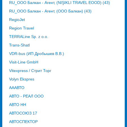
RU_ООО Балкан - Агент, (NIŞIKLI TRAVEL EOOD) (43)
RU_ООО Балкан - Агент, (ООО Балкан) (43)
RegioJet
Region Travel
TERRALine Sp. z o.o.
Trans-Shatl
VDR-bus (ИП Дробышев В.В.)
Visit-Line GmbH
Vitexpress / Стрит Торг
Volyn Ekspres
АААВТО
АВТО - РЕАЛ ООО
АВТО НН
АВТОСОЮЗ 17
АВТОСПЕКТОР