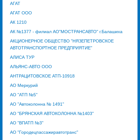
АГАТ
АГАТ ООО
АК 1210
АК №1377 - филиал АО"МОСТРАНСАВТО" г.Балашиха
АКЦИОНЕРНОЕ ОБЩЕСТВО "НЯЗЕПЕТРОВСКОЕ
АВТОТРАНСПОРТНОЕ ПРЕДПРИЯТИЕ"
АЛИСА ТУР
АЛЬЯНС-АВТО ООО
АНТРАЦИТОВСКОЕ АТП-10918
АО Меркурий
АО "АТП №5"
АО "Автоколонна № 1491"
АО "БРЯНСКАЯ АВТОКОЛОННА №1403"
АО "ВПАТП №3"
АО "Городецпассажиравтотранс"