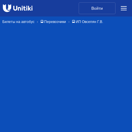
Войти
Билеты на автобус
🚍 Перевозчики
🚍 ИП Овсепян Г.В.