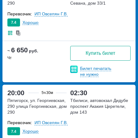
290
Севана, дом 33/1
Перевозчик:
ИП Овсепян Г.В.
Хорошо
7.4
6 650
~
руб.
Купить билет
Чт
Билет печатать
не нужно
20:00
02:30
5ч
30м
Пятигорск, ул. Георгиевская,
Тбилиси, автовокзал Дидубе
290
улица Георгиевская, дом
проспект Акакия Церетели,
290
дом 143
Перевозчик:
ИП Овсепян Г.В.
Хорошо
7.4