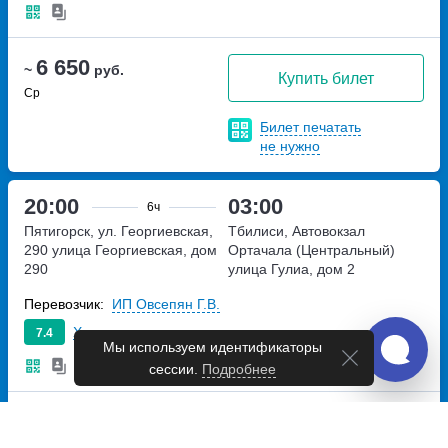
6 650
~
руб.
Купить билет
Ср
Билет печатать
не нужно
20:00
03:00
6ч
Пятигорск, ул. Георгиевская,
Тбилиси, Автовокзал
290
улица Георгиевская, дом
Ортачала (Центральный)
290
улица Гулиа, дом 2
Перевозчик:
ИП Овсепян Г.В.
Хорошо
7.4
Мы используем идентификаторы
сессии.
Подробнее
6 650
~
руб.
Купить билет
Ср