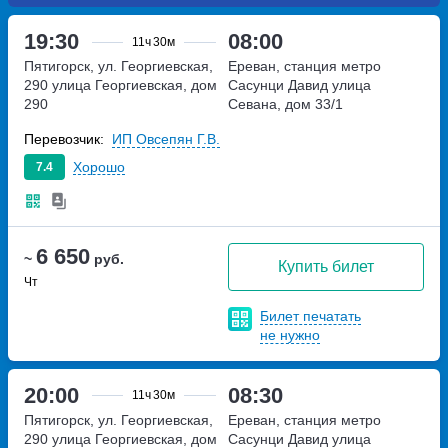
19:30
08:00
11ч
30м
Пятигорск, ул. Георгиевская,
Ереван, станция метро
290
улица Георгиевская, дом
Сасунци Давид
улица
290
Севана, дом 33/1
Перевозчик:
ИП Овсепян Г.В.
Хорошо
7.4
6 650
~
руб.
Купить билет
Чт
Билет печатать
не нужно
20:00
08:30
11ч
30м
Пятигорск, ул. Георгиевская,
Ереван, станция метро
290
улица Георгиевская, дом
Сасунци Давид
улица